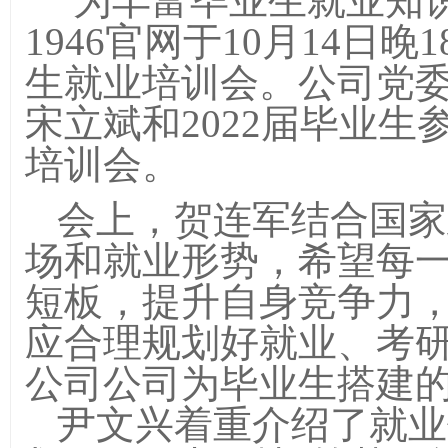
为丰富毕业生就业知识
1946官网于10月14日晚1
生就业培训会。公司党
宋立斌和2022届毕业
培训会。
会上，贺连军结合国家
场和就业形势，希望每
短板，提升自身竞争力
应合理规划好就业、考
公司公司为毕业生搭建
尹文兴着重介绍了就业