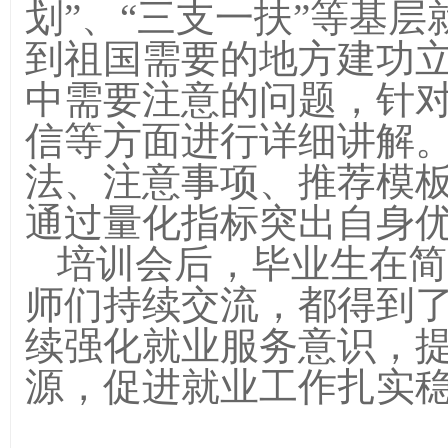
划”、“三支一扶”等基
到祖国需要的地方建功
中需要注意的问题，针
信等方面进行详细讲解
法、注意事项、推荐模
通过量化指标突出自身
培训会后，毕业生在简
师们持续交流，都得到
续强化就业服务意识，
源，促进就业工作扎实