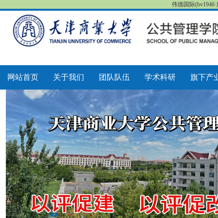
伟德国际(bv1946·
网站首页
关于我们
团队队伍
学术科研
旗下产