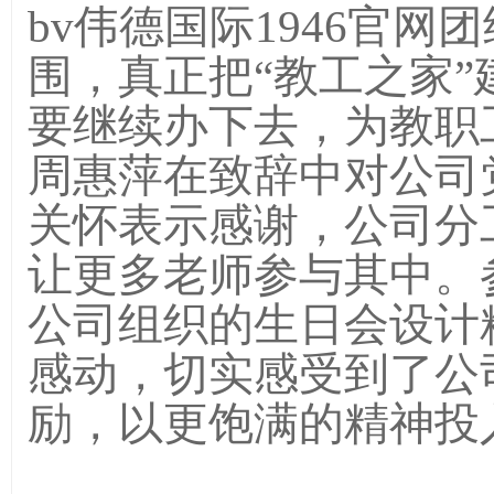
bv伟德国际1946官
围，真正把
“教工之家”
要继续办下去，
为教职
周惠萍
在致辞中对公司
关怀表示感谢
，
公司分
让更多老师参与其中。
公司组织的生日会设计
感动，切实
感受到了公
励，以更饱满的精神投