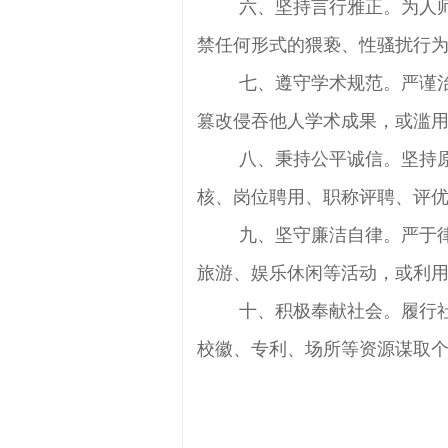
六、坚持言行雅正。为人师
禁任何形式的猥亵、性骚扰行
七、遵守学术规范。严谨治
篡改侵吞他人学术成果，或滥
八、秉持公平诚信。坚持原
核、岗位聘用、职称评聘、评
九、坚守廉洁自律。严于律
旅游、娱乐休闲等活动，或利
十、积极奉献社会。履行社
校徽、专利、场所等资源谋取